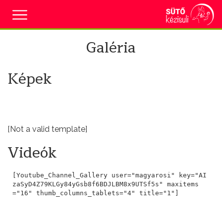
Galéria
Képek
[Not a valid template]
Videók
[Youtube_Channel_Gallery user="magyarosi" key="AI
zaSyD4Z79KLGy84yGsb8f6BDJLBM8x9UTSf5s" maxitems
="16" thumb_columns_tablets="4" title="1"]